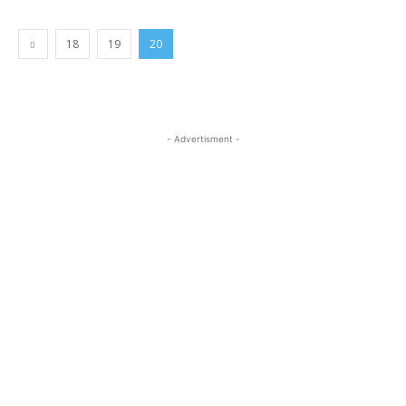
18
19
20
- Advertisment -