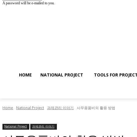
A password will be e-mailed to you.
HOME
National Project
Tool
월요일, 4월 20, 2026
Sign in / Join
HOME
NATIONAL PROJECT
TOOLS FOR PROJEC
Home
National Project
과제관리 이야기
사무용품비의 활용 방법
National Project
과제관리 이야기